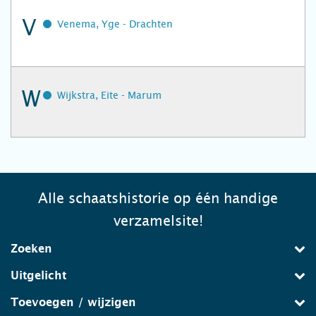
V
Venema, Yge - Drachten
W
Wijkstra, Eite - Marum
Alle schaatshistorie op één handige
verzamelsite!
Zoeken
Uitgelicht
Toevoegen / wijzigen