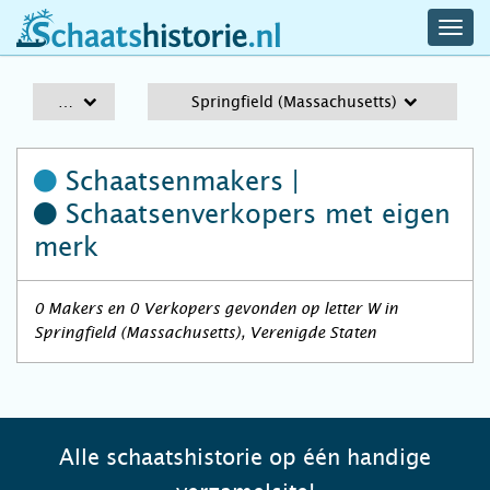
navig
schaatshistorie.nl
men
A-Z
Springfield (Massachusetts)
Schaatsenmakers |
Schaatsenverkopers
met eigen
merk
0 Makers en 0 Verkopers gevonden op letter W in
Springfield (Massachusetts), Verenigde Staten
Alle schaatshistorie op één handige