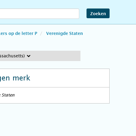
Zoeken
rs op de letter P
Verenigde Staten
ssachusetts)
gen merk
 Staten