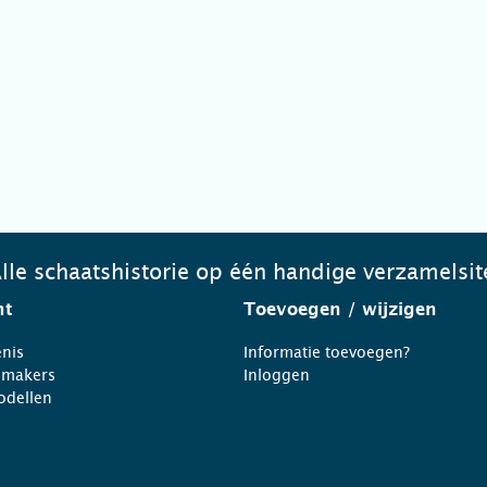
lle schaatshistorie op één handige verzamelsit
ht
Toevoegen
/ wijzigen
nis
Informatie toevoegen?
nmakers
Inloggen
odellen