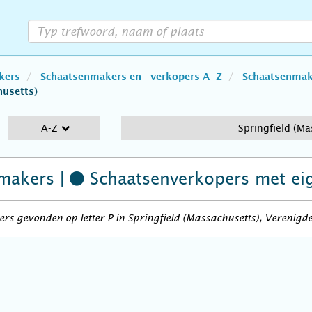
kers
Schaatsenmakers en -verkopers A-Z
Schaatsenmake
husetts)
A-Z
Springfield (Ma
makers |
Schaatsenverkopers
met ei
rs gevonden op letter P in Springfield (Massachusetts), Verenigde