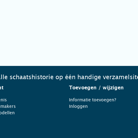
lle schaatshistorie op één handige verzamelsit
ht
Toevoegen
/ wijzigen
nis
Informatie toevoegen?
nmakers
Inloggen
odellen