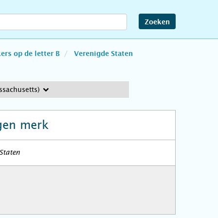
Zoeken
rs op de letter B
Verenigde Staten
ssachusetts)
gen merk
Staten