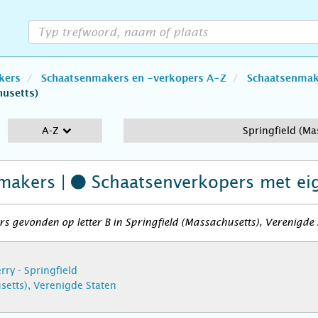
kers
Schaatsenmakers en -verkopers A-Z
Schaatsenmake
husetts)
A-Z
Springfield (Ma
makers |
Schaatsenverkopers
met ei
s gevonden op letter B in Springfield (Massachusetts), Verenigde 
ry - Springfield
setts), Verenigde Staten