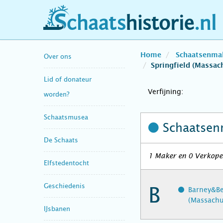
schaatshistorie.nl
Home
Schaatsenma
Over ons
Springfield (Massac
Lid of donateur
Verfijning:
worden?
Schaatsmusea
Schaatsen
De Schaats
1 Maker en 0 Verkoper
Elfstedentocht
Geschiedenis
B
Barney&Ber
(Massachu
IJsbanen