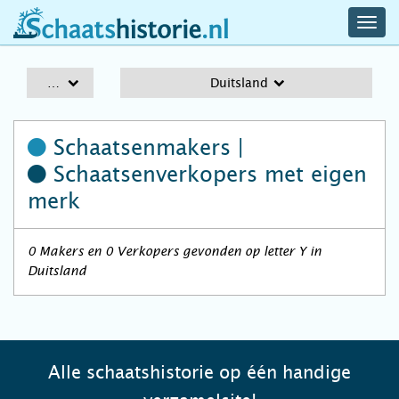
navig
schaatshistorie.nl
men
A-Z
Duitsland
Schaatsenmakers |
Schaatsenverkopers
met eigen
merk
0 Makers en 0 Verkopers gevonden op letter Y in
Duitsland
Alle schaatshistorie op één handige