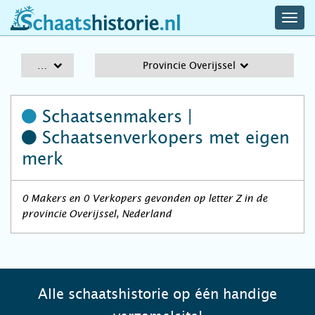
navig
schaatshistorie.nl
men
A-Z
Provincie Overijssel
Schaatsenmakers |
Schaatsenverkopers
met eigen
merk
0 Makers en 0 Verkopers gevonden op letter Z in de
provincie Overijssel, Nederland
Alle schaatshistorie op één handige