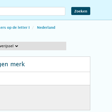
Zoeken
rs op de letter I
Nederland
verijssel
gen merk