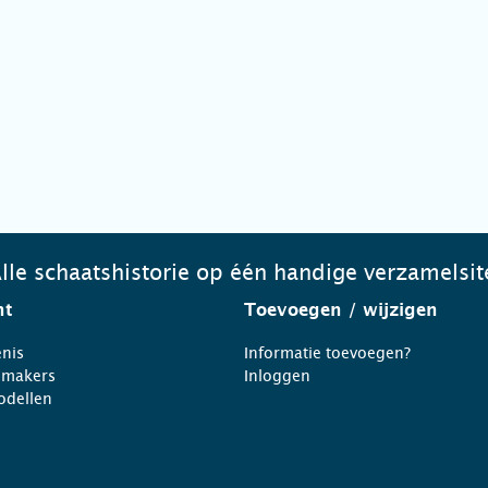
lle schaatshistorie op één handige verzamelsit
ht
Toevoegen
/ wijzigen
nis
Informatie toevoegen?
nmakers
Inloggen
odellen