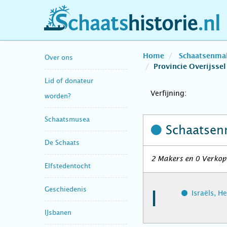
schaatshistorie.nl
Home
Schaatsenma
Over ons
Provincie Overijssel
Lid of donateur
Verfijning:
worden?
Schaatsmusea
Schaatsen
De Schaats
2 Makers en 0 Verkope
Elfstedentocht
Geschiedenis
I
Israëls, H
IJsbanen