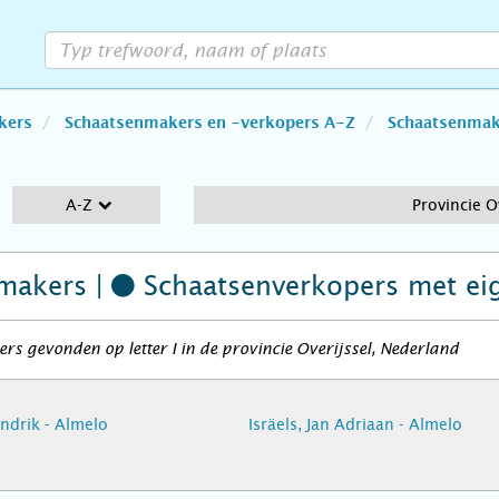
kers
Schaatsenmakers en -verkopers A-Z
Schaatsenmake
A-Z
Provincie O
makers |
Schaatsenverkopers
met ei
rs gevonden op letter I in de provincie Overijssel, Nederland
endrik - Almelo
Isräels, Jan Adriaan - Almelo