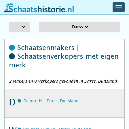
navig
schaatshistorie.nl
men
A-Z
Darss
Schaatsenmakers |
Schaatsenverkopers
met eigen
merk
2 Makers en 0 Verkopers gevonden in Darss, Duitsland
D
Deiour, H. - Darss, Duitsland