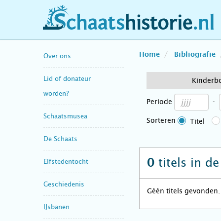
schaatshistorie.nl
Home
Bibliografie
Over ons
Lid of donateur
Kinderb
worden?
Periode
-
Schaatsmusea
Sorteren
Titel
De Schaats
titels in d
0
Elfstedentocht
Geschiedenis
Géén titels gevonden.
IJsbanen