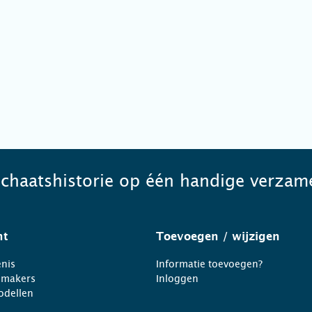
schaatshistorie op één handige verzame
ht
Toevoegen
/ wijzigen
nis
Informatie toevoegen?
nmakers
Inloggen
odellen