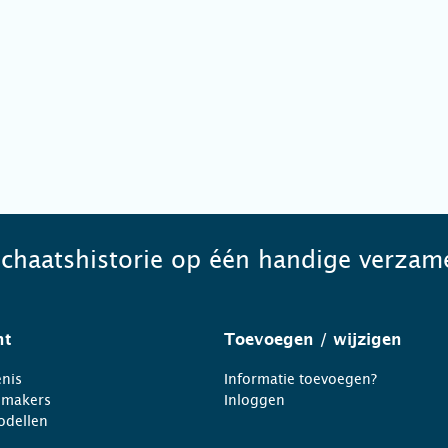
schaatshistorie op één handige verzame
ht
Toevoegen
/ wijzigen
nis
Informatie toevoegen?
nmakers
Inloggen
odellen