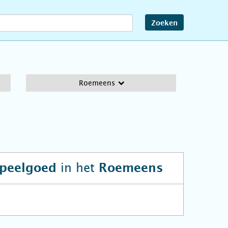
Zoeken
Roemeens
in het
speelgoed
Roemeens