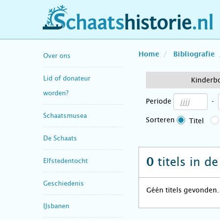
schaatshistorie.nl
Home
Bibliografie
Over ons
Lid of donateur
Kinderb
worden?
Periode
-
Schaatsmusea
Sorteren
Titel
De Schaats
titels in d
0
Elfstedentocht
Geschiedenis
Géén titels gevonden.
IJsbanen