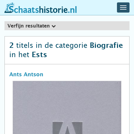
navig
schaatshistorie.nl
men
Verfijn resultaten
titels in de categorie
2
Biografie
in het
Ests
Ants Antson