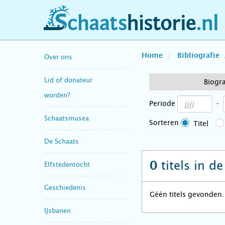
schaatshistorie.nl
Home
Bibliografie
Over ons
Lid of donateur
Biogra
worden?
Periode
-
Schaatsmusea
Sorteren
Titel
De Schaats
titels in d
0
Elfstedentocht
Geschiedenis
Géén titels gevonden.
IJsbanen