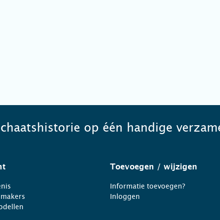
schaatshistorie op één handige verzame
ht
Toevoegen
/ wijzigen
nis
Informatie toevoegen?
nmakers
Inloggen
odellen