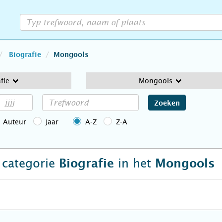
Biografie
Mongools
fie
Mongools
Zoeken
Auteur
Jaar
A-Z
Z-A
e categorie
in het
Biografie
Mongools