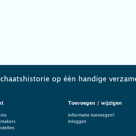
schaatshistorie op één handige verzame
ht
Toevoegen
/ wijzigen
nis
Informatie toevoegen?
nmakers
Inloggen
odellen