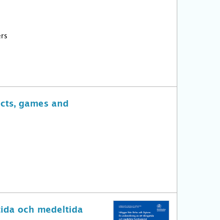
ers
ects, games and
tida och medeltida