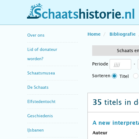
schaatshistorie.nl
Home
Bibliografie
Over ons
Lid of donateur
Schaats e
worden?
Periode
-
Schaatsmusea
Sorteren
Titel
De Schaats
titels in 
35
Elfstedentocht
Geschiedenis
A new interpreta
IJsbanen
Auteur