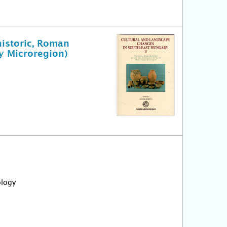
historic, Roman
y Microregion)
ology