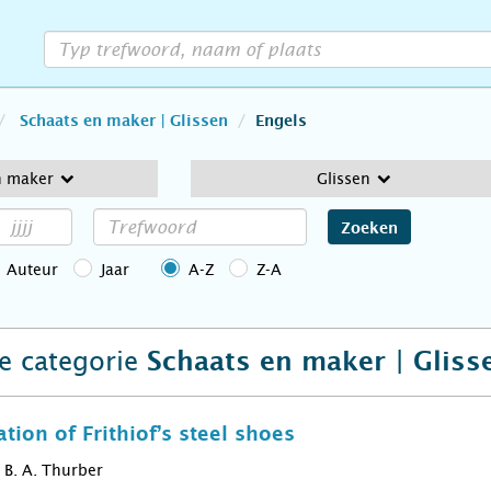
Schaats en maker | Glissen
Engels
n maker
Glissen
Zoeken
Auteur
Jaar
A-Z
Z-A
de categorie
Schaats en maker | Gliss
tion of Frithiof’s steel shoes
B. A. Thurber