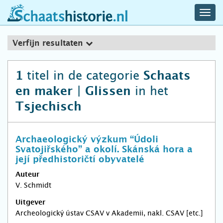
navig
schaatshistorie.nl
men
Verfijn resultaten
titel in de categorie
1
Schaats
in het
en maker | Glissen
Tsjechisch
Archaeologický výzkum “Údoli
Svatojiřského” a okolí. Skánská hora a
její předhistoričtí obyvatelé
Auteur
V. Schmidt
Uitgever
Archeologický ústav CSAV v Akademii, nakl. CSAV [etc.]