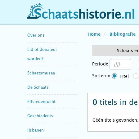
schaatshistorie.nl
Home
Bibliografie
Over ons
Lid of donateur
Schaats e
worden?
Periode
-
Schaatsmusea
Sorteren
Titel
De Schaats
titels in d
0
Elfstedentocht
Geschiedenis
Géén titels gevonden.
IJsbanen