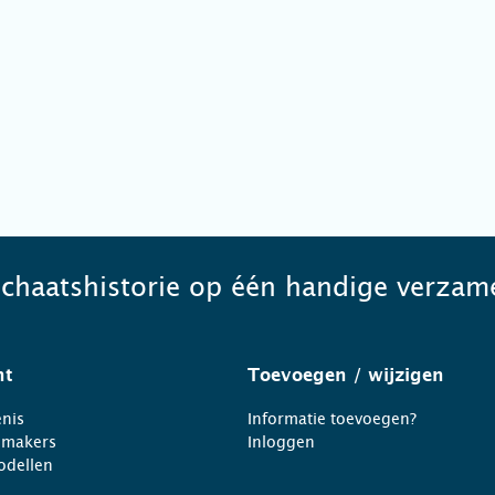
schaatshistorie op één handige verzame
ht
Toevoegen
/ wijzigen
nis
Informatie toevoegen?
nmakers
Inloggen
odellen