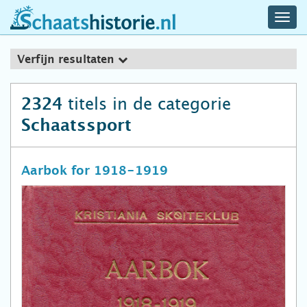
navig
schaatshistorie.nl
men
Verfijn resultaten
titels in de categorie
2324
Schaatssport
Aarbok for 1918-1919