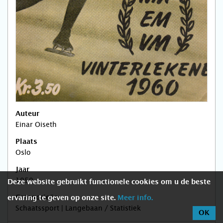
Auteur
Einar Oiseth
Plaats
Oslo
Jaar
1959
Deze website gebruikt functionele cookies om u de beste
Categorieën
ervaring te geven op onze site.
Meer info.
Schaatssport | Langebaan / Statistiek
OK