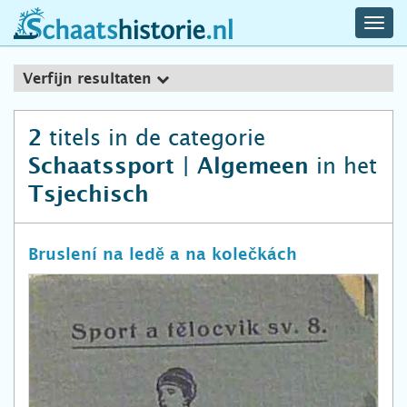
navig
schaatshistorie.nl
men
Verfijn resultaten
titels in de categorie
2
in het
Schaatssport | Algemeen
Tsjechisch
Bruslení na ledě a na kolečkách