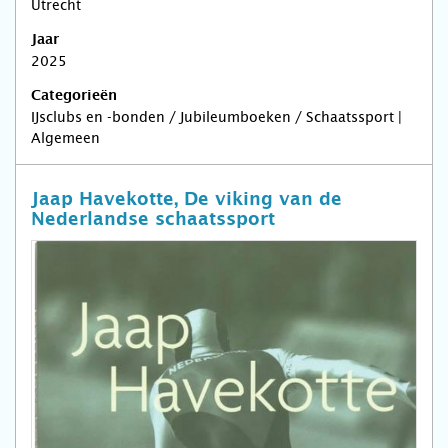
Utrecht
Jaar
2025
Categorieën
IJsclubs en -bonden / Jubileumboeken / Schaatssport |
Algemeen
Jaap Havekotte, De viking van de
Nederlandse schaatssport