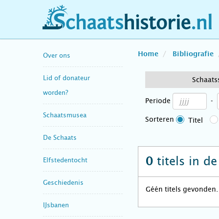
schaatshistorie.nl
Home
Bibliografie
Over ons
Lid of donateur
Schaats
worden?
Periode
-
Schaatsmusea
Sorteren
Titel
De Schaats
titels in d
0
Elfstedentocht
Geschiedenis
Géén titels gevonden.
IJsbanen