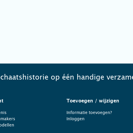
schaatshistorie op één handige verzame
ht
Toevoegen
/ wijzigen
nis
Informatie toevoegen?
nmakers
Inloggen
odellen