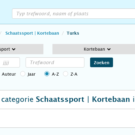
Schaatssport | Kortebaan
Turks
sport
Kortebaan
Zoeken
Auteur
Jaar
A-Z
Z-A
e categorie
i
Schaatssport | Kortebaan