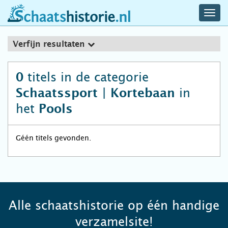
navig
schaatshistorie.nl
men
Verfijn resultaten
titels in de categorie
0
in
Schaatssport | Kortebaan
het
Pools
Géén titels gevonden.
Alle schaatshistorie op één handige
verzamelsite!