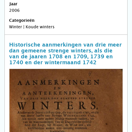
Jaar
2006
Categorieën
Winter | Koude winters
Historische aanmerkingen van drie meer
dan gemeene strenge winters, als die
van de jaaren 1708 en 1709, 1739 en
1740 en der wintermaand 1742