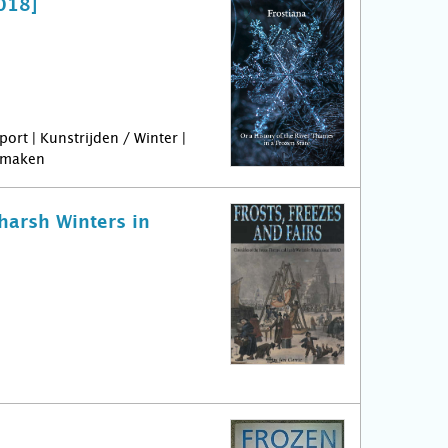
2018]
rt | Kunstrijden / Winter |
ermaken
harsh Winters in