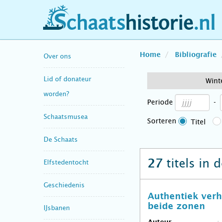
schaatshistorie.nl
Home
Bibliografie
Over ons
Lid of donateur
Wint
worden?
Periode
-
Schaatsmusea
Sorteren
Titel
De Schaats
titels in 
27
Elfstedentocht
Geschiedenis
Authentiek verh
beide zonen
IJsbanen