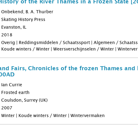
History of the River Thames in a Frozen State [
Onbekend; B. A. Thurber
Skating History Press
Evanston, IL
2018
Overig | Reddingsmiddelen / Schaatssport | Algemeen / Schaatsspo
Koude winters / Winter | Weersverschijnselen / Winter | Winterv
 and Fairs, Chronicles of the frozen Thames and 
000AD
Ian Currie
Frosted earth
Coulsdon, Surrey (UK)
2007
Winter | Koude winters / Winter | Wintervermaken