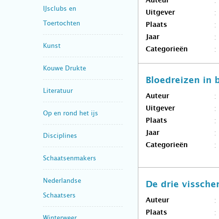
Auteur
IJsclubs en
Uitgever
Toertochten
Plaats
Jaar
Kunst
Categorieën
Kouwe Drukte
Bloedreizen in 
Literatuur
Auteur
Uitgever
Op en rond het ijs
Plaats
Jaar
Disciplines
Categorieën
Schaatsenmakers
Nederlandse
De drie vissche
Schaatsers
Auteur
Plaats
Winterweer