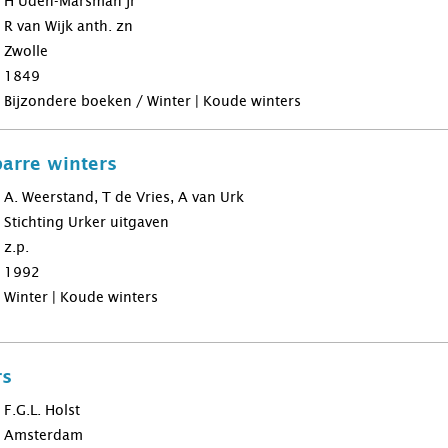
H Uden-Marsman jr
R van Wijk anth. zn
Zwolle
1849
Bijzondere boeken / Winter | Koude winters
barre winters
A. Weerstand, T de Vries, A van Urk
Stichting Urker uitgaven
z.p.
1992
Winter | Koude winters
rs
F.G.L. Holst
Amsterdam