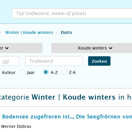
Winter | Koude winters
Duits
er
Koude winters
Zoeken
Auteur
Jaar
A-Z
Z-A
 categorie
in 
Winter | Koude winters
Bodensee zugefroren ist..., Die Seegfrörnen v
Werner Dobras