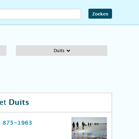
Zoeken
Duits
het
Duits
on 875-1963