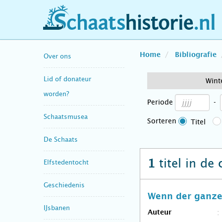
schaatshistorie.nl
Home
Bibliografie
Over ons
Lid of donateur
Wint
worden?
Periode
-
Schaatsmusea
Sorteren
Titel
De Schaats
titel in de
1
Elfstedentocht
Geschiedenis
Wenn der ganze 
IJsbanen
Auteur