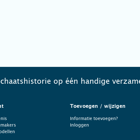
schaatshistorie op één handige verzame
ht
Toevoegen
/ wijzigen
nis
Informatie toevoegen?
nmakers
Inloggen
odellen