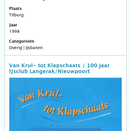
Plaats
Tilburg
Jaar
1998
Categorieën
Overig | IJsbanen
Van Krul- tot Klapschaats / 100 jaar
IJsclub Langerak/Nieuwpoort