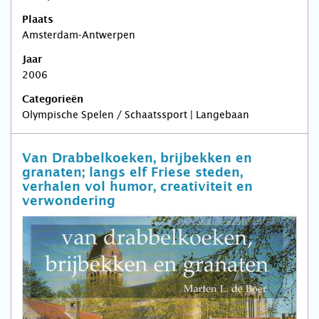
Plaats
Amsterdam-Antwerpen
Jaar
2006
Categorieën
Olympische Spelen / Schaatssport | Langebaan
Van Drabbelkoeken, brijbekken en
granaten; langs elf Friese steden,
verhalen vol humor, creativiteit en
verwondering