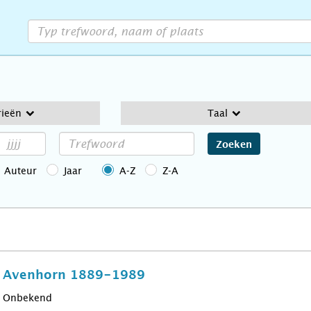
rieën
Taal
Zoeken
Auteur
Jaar
A-Z
Z-A
ub Avenhorn 1889-1989
Onbekend