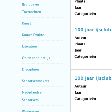
Plaats
IJsclubs en
Jaar
Toertochten
Categorieën
Kunst
100 jaar ijsclu
Kouwe Drukte
Auteur
Plaats
Literatuur
Jaar
Categorieën
Op en rond het ijs
Disciplines
100 jaar IJsclu
Schaatsenmakers
Auteur
Nederlandse
Jaar
Categorieën
Schaatsers
Winterweer