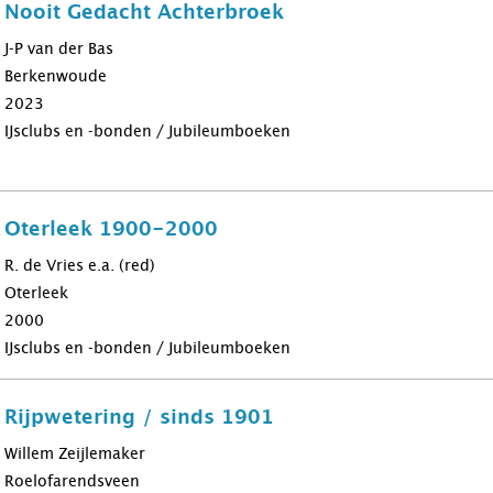
b Nooit Gedacht Achterbroek
J-P van der Bas
Berkenwoude
2023
IJsclubs en -bonden / Jubileumboeken
b Oterleek 1900-2000
R. de Vries e.a. (red)
Oterleek
2000
IJsclubs en -bonden / Jubileumboeken
b Rijpwetering / sinds 1901
Willem Zeijlemaker
Roelofarendsveen