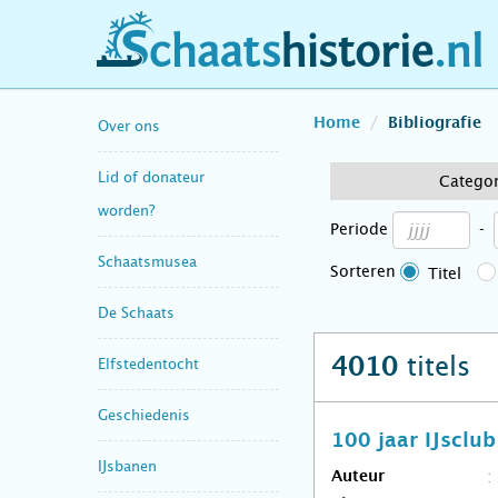
schaatshistorie.nl
Home
Bibliografie
Over ons
Lid of donateur
Catego
worden?
Periode
-
Schaatsmusea
Sorteren
Titel
De Schaats
titels
4010
Elfstedentocht
Geschiedenis
100 jaar IJscl
IJsbanen
Auteur