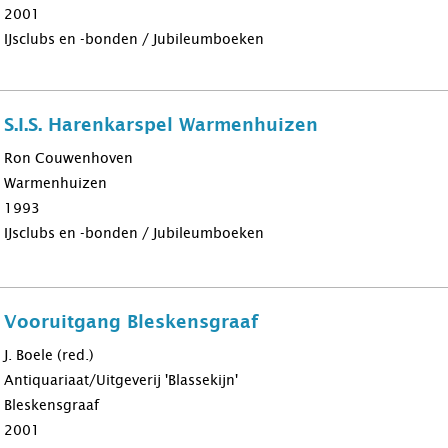
2001
IJsclubs en -bonden / Jubileumboeken
b S.I.S. Harenkarspel Warmenhuizen
Ron Couwenhoven
Warmenhuizen
1993
IJsclubs en -bonden / Jubileumboeken
b Vooruitgang Bleskensgraaf
J. Boele (red.)
Antiquariaat/Uitgeverij 'Blassekijn'
Bleskensgraaf
2001