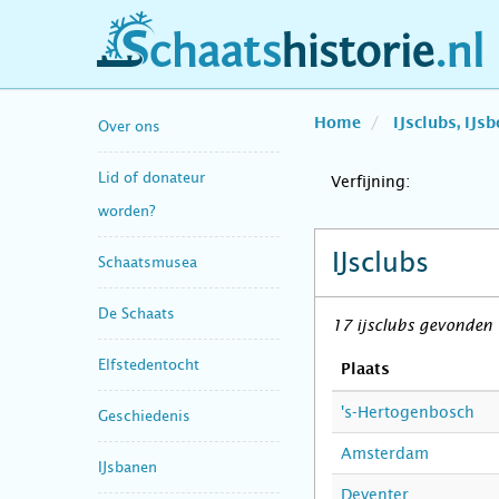
schaatshistorie.nl
Home
IJsclubs, IJs
Over ons
Lid of donateur
Verfijning:
worden?
IJsclubs
Schaatsmusea
De Schaats
17 ijsclubs gevonden
Elfstedentocht
Plaats
's-Hertogenbosch
Geschiedenis
Amsterdam
IJsbanen
Deventer