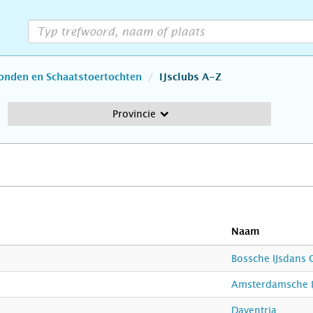
bonden en Schaatstoertochten
IJsclubs A-Z
Provincie
Naam
Bossche IJsdans 
Amsterdamsche I
Daventria