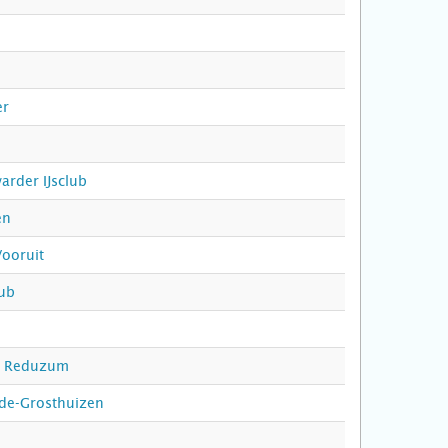
er
rder IJsclub
en
Vooruit
lub
ht Reduzum
ude-Grosthuizen