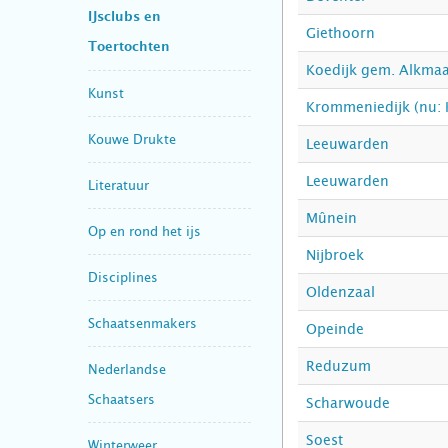
IJsclubs en
Giethoorn
Toertochten
Koedijk gem. Alkma
Kunst
Krommeniedijk (nu:
Kouwe Drukte
Leeuwarden
Leeuwarden
Literatuur
Mûnein
Op en rond het ijs
Nijbroek
Disciplines
Oldenzaal
Schaatsenmakers
Opeinde
Reduzum
Nederlandse
Schaatsers
Scharwoude
Soest
Winterweer