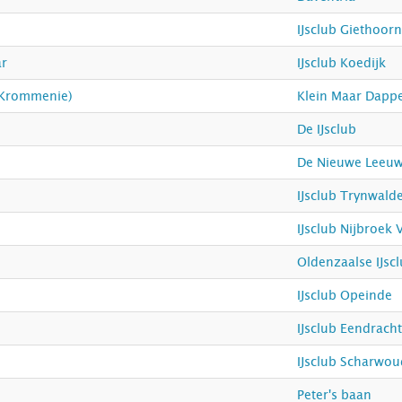
IJsclub Giethoorn
ar
IJsclub Koedijk
 Krommenie)
Klein Maar Dapp
De IJsclub
De Nieuwe Leeuwa
IJsclub Trynwald
IJsclub Nijbroek 
Oldenzaalse IJsc
IJsclub Opeinde
IJsclub Eendrac
IJsclub Scharwo
Peter's baan