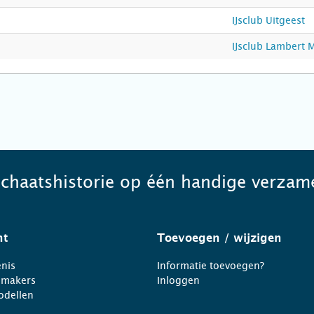
IJsclub Uitgeest
IJsclub Lambert M
schaatshistorie op één handige verzame
ht
Toevoegen
/ wijzigen
nis
Informatie toevoegen?
nmakers
Inloggen
odellen