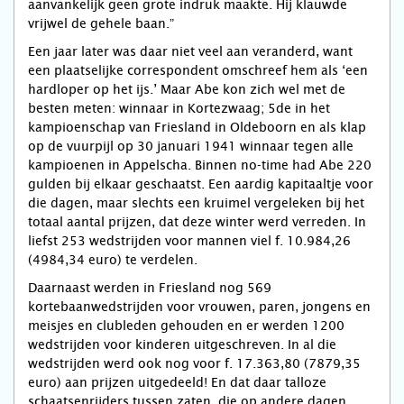
aanvankelijk geen grote indruk maakte. Hij klauwde
vrijwel de gehele baan.”
Een jaar later was daar niet veel aan veranderd, want
een plaatselijke correspondent omschreef hem als ‘een
hardloper op het ijs.’ Maar Abe kon zich wel met de
besten meten: winnaar in Kortezwaag; 5de in het
kampioenschap van Friesland in Oldeboorn en als klap
op de vuurpijl op 30 januari 1941 winnaar tegen alle
kampioenen in Appelscha. Binnen no-time had Abe 220
gulden bij elkaar geschaatst. Een aardig kapitaaltje voor
die dagen, maar slechts een kruimel vergeleken bij het
totaal aantal prijzen, dat deze winter werd verreden. In
liefst 253 wedstrijden voor mannen viel f. 10.984,26
(4984,34 euro) te verdelen.
Daarnaast werden in Friesland nog 569
kortebaanwedstrijden voor vrouwen, paren, jongens en
meisjes en clubleden gehouden en er werden 1200
wedstrijden voor kinderen uitgeschreven. In al die
wedstrijden werd ook nog voor f. 17.363,80 (7879,35
euro) aan prijzen uitgedeeld! En dat daar talloze
schaatsenrijders tussen zaten, die op andere dagen