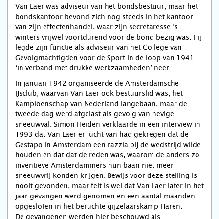
Van Laer was adviseur van het bondsbestuur, maar het
bondskantoor bevond zich nog steeds in het kantoor
van zijn effectenhandel, waar zijn secretaresse ’s
winters vrijwel voortdurend voor de bond bezig was. Hij
legde zijn functie als adviseur van het College van
Gevolgmachtigden voor de Sport in de loop van 1941
‘in verband met drukke werkzaamheden’ neer.
In januari 1942 organiseerde de Amsterdamsche
IJsclub, waarvan Van Laer ook bestuurslid was, het
Kampioenschap van Nederland langebaan, maar de
tweede dag werd afgelast als gevolg van hevige
sneeuwval. Simon Heiden verklaarde in een interview in
1993 dat Van Laer er lucht van had gekregen dat de
Gestapo in Amsterdam een razzia bij de wedstrijd wilde
houden en dat dat de reden was, waarom de anders zo
inventieve Amsterdammers hun baan niet meer
sneeuwvrij konden krijgen. Bewijs voor deze stelling is
nooit gevonden, maar feit is wel dat Van Laer later in het
jaar gevangen werd genomen en een aantal maanden
opgesloten in het beruchte gijzelaarskamp Haren.
De gevangenen werden hier beschouwd als