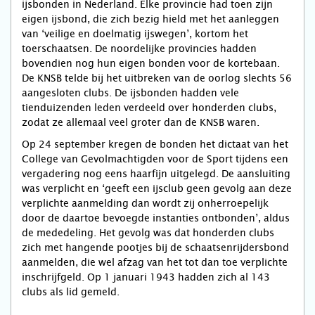
ijsbonden in Nederland. Elke provincie had toen zijn
eigen ijsbond, die zich bezig hield met het aanleggen
van ‘veilige en doelmatig ijswegen’, kortom het
toerschaatsen. De noordelijke provincies hadden
bovendien nog hun eigen bonden voor de kortebaan.
De KNSB telde bij het uitbreken van de oorlog slechts 56
aangesloten clubs. De ijsbonden hadden vele
tienduizenden leden verdeeld over honderden clubs,
zodat ze allemaal veel groter dan de KNSB waren.
Op 24 september kregen de bonden het dictaat van het
College van Gevolmachtigden voor de Sport tijdens een
vergadering nog eens haarfijn uitgelegd. De aansluiting
was verplicht en ‘geeft een ijsclub geen gevolg aan deze
verplichte aanmelding dan wordt zij onherroepelijk
door de daartoe bevoegde instanties ontbonden’, aldus
de mededeling. Het gevolg was dat honderden clubs
zich met hangende pootjes bij de schaatsenrijdersbond
aanmelden, die wel afzag van het tot dan toe verplichte
inschrijfgeld. Op 1 januari 1943 hadden zich al 143
clubs als lid gemeld.