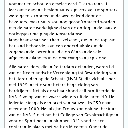
Kommer en Schouten geselecteerd. “Het waren vijf
leerzame dagen,” besloot Muts zijn verslag. De sporters
werd geen strobreed in de weg gelegd door de
bezetters, maar Muts zou nog geconfronteerd worden
met de harde werkelijkheid van de oorlog. In de laatste
oorlogsjaar hielp hij de Amsterdamse
langebaanschaatser Theo Ekelschot, die tot de top van
het land behoorde, aan een onderduikplek in de
zogenaamde ‘Berenhut’, die op één van de vele
afgelegen eilandjes in de omgeving van Jisp stond.
Alle hardrijders, die in Rotterdam oefenden, waren lid
van de Nederlandsche Vereeniging tot Bevordering van
het Hardrijden op de Schaats (NVBHS), die zich al sinds
mei 1929 inzette voor betere begeleiding van
hardrijders. Net als de schaatsbond zelf profiteerde de
NVBHS volop van de zware winters uit de jaren ’40. Het
ledental steeg als een raket van nauwelijks 250 naar
meer dan 1000. Net als Jan Trouw kon ook het bestuur
van de NVBHS niet om het College van Gevolmachtigden
voor de Sport heen. In oktober 1941 vond er een
conferentie plaats met Valk en Miedema. Onder de