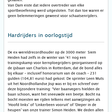
gevallen.”
Van Dam eiste dat iedere overtreder van elke
sportbeoefening werd uitgesloten. Tot dan toe waren er
geen belemmeringen geweest voor schaatsenrijders.
Hardrijders in oorlogstijd
De ex-wereldrecordhouder op de 3000 meter Siem
Heiden had zelfs in de winter van ’41 nog een
trainingskamp voor kernploegrijders georganiseerd op
de ijsbaan van Charlois in Rotterdam, dat de bond alles
bij elkaar – inclusief honorarium van de coach – 231
gulden (104,81 euro) had gekost. De sprinter Leen Muts
uit het Noordhollandse Jisp was er bij en schreef over
deze bijzondere training: “Vier baanvegers hielden de
baan schoon, want het sneeuwde een beetje. Bocht na
bocht moesten we rijden telkens met aanwijzingen als
‘Hoofd links’ of ‘Linkerbeen vooruit’ of ‘Dieper in de
heupen’ van onze trainer Simon Heiden. We deden allen