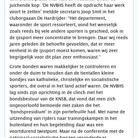
juichende kop: ‘De NVBHS heeft de opdracht haar werk
voort te zetten’ meldde secretaris Joop Smit in het
cluborgaaan De Hardrijder: “Het departement,
waaronder de sport ressorteert, vond het wenselijk
zoals reeds bij vele andere sporten is geschied, ook in
de ijssport meer concentratie te brengen. Daar wij reeds
jaren geleden de behoefte gevoelden, dat er meer
eenheid in de ijssport moest komen, waren wij zeer
begrijpelijk voor dit plan zeer enthousiast.”
Grote bonden waren makkelijker te controleren en
onder de duim te houden dan de tientallen kleine
bondjes van katholieke, christelijke en socialistische
sporters, die overal in het land actief waren. De NVBHS
lag sinds zijn oprichting in de clinch met het
bondsbestuur van de KNSB, dat vond dat men zich
ongeoorloofd bemoeide met zaken die het
‘bondspresidium’ in zijn portefeuille had. Met name de
uitzending van rijders naar trainingskampen in het
buitenland en hun begeleiding daar was een
voortdurend twistpunt. Maar na de conferentie met de
nationaal-socialistische bonzen veranderde er