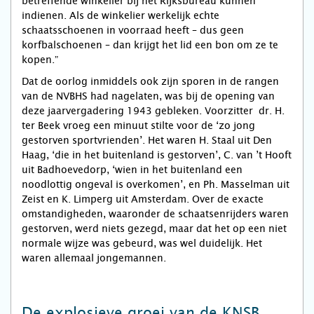
betreffende winkelier bij het Rijksbureau kunnen
indienen. Als de winkelier werkelijk echte
schaatsschoenen in voorraad heeft – dus geen
korfbalschoenen – dan krijgt het lid een bon om ze te
kopen.”
Dat de oorlog inmiddels ook zijn sporen in de rangen
van de NVBHS had nagelaten, was bij de opening van
deze jaarvergadering 1943 gebleken. Voorzitter dr. H.
ter Beek vroeg een minuut stilte voor de ‘zo jong
gestorven sportvrienden’. Het waren H. Staal uit Den
Haag, ‘die in het buitenland is gestorven’, C. van ’t Hooft
uit Badhoevedorp, ‘wien in het buitenland een
noodlottig ongeval is overkomen’, en Ph. Masselman uit
Zeist en K. Limperg uit Amsterdam. Over de exacte
omstandigheden, waaronder de schaatsenrijders waren
gestorven, werd niets gezegd, maar dat het op een niet
normale wijze was gebeurd, was wel duidelijk. Het
waren allemaal jongemannen.
De explosieve groei van de KNSB