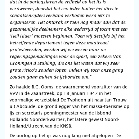
dat in de oorlogsjaren de vrijheid op het ijs is
verdwenen, doordat het een ieder buiten het directe
schaatsenrijdersverband verboden werd iets te
organiseren. Het ontbrak er toen nog maar aan dat de
gezamenlijke deelnemers elke wedstrijd of tocht met een
‘Heil Hitler’ moesten beginnen. Toen wij destijds bij het
betreffende departement tegen deze maatregel
protesteeerden, werden wij verwezen naar de
regeringsgemachtigde voor de sport, een zekere Van
Groningen à Stuhling, die ons liet weten dat wij zeer
grote risico’s zouden lopen, indien wij toch onze gang
zouden gaan buiten de ijsbonden om.”
Zo haalde B.C. Ooms, de waarnemend-voorzitter van de
VVV in de Zaanstreek, op 18 januari 1947 in het
voormalige verzetsblad De Typhoon uit naar Jan Trouw
uit Abcoude, de grondlegger van het massa-toerisme op
ijs en secretaris-penningmeester van de IJsbond
Hollands Noorderkwartier, het latere gewest Noord-
Holland/Utrecht van de KNSB.
De oorlog op het ijs was nog lang niet afgelopen. De