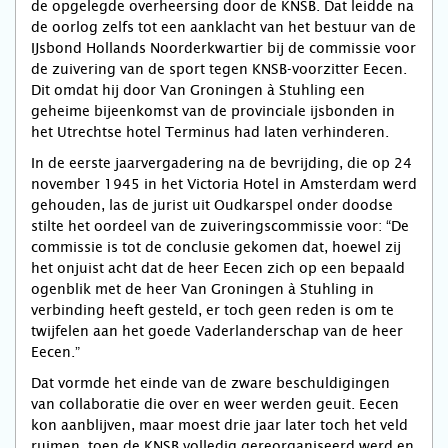
de opgelegde overheersing door de KNSB. Dat leidde na
de oorlog zelfs tot een aanklacht van het bestuur van de
IJsbond Hollands Noorderkwartier bij de commissie voor
de zuivering van de sport tegen KNSB-voorzitter Eecen.
Dit omdat hij door Van Groningen à Stuhling een
geheime bijeenkomst van de provinciale ijsbonden in
het Utrechtse hotel Terminus had laten verhinderen.
In de eerste jaarvergadering na de bevrijding, die op 24
november 1945 in het Victoria Hotel in Amsterdam werd
gehouden, las de jurist uit Oudkarspel onder doodse
stilte het oordeel van de zuiveringscommissie voor: “De
commissie is tot de conclusie gekomen dat, hoewel zij
het onjuist acht dat de heer Eecen zich op een bepaald
ogenblik met de heer Van Groningen à Stuhling in
verbinding heeft gesteld, er toch geen reden is om te
twijfelen aan het goede Vaderlanderschap van de heer
Eecen.”
Dat vormde het einde van de zware beschuldigingen
van collaboratie die over en weer werden geuit. Eecen
kon aanblijven, maar moest drie jaar later toch het veld
ruimen, toen de KNSB volledig gereorganiseerd werd en