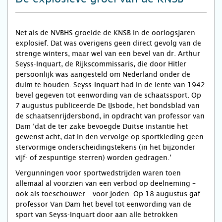
Net als de NVBHS groeide de KNSB in de oorlogsjaren
explosief. Dat was overigens geen direct gevolg van de
strenge winters, maar wel van een bevel van dr. Arthur
Seyss-Inquart, de Rijkscommissaris, die door Hitler
persoonlijk was aangesteld om Nederland onder de
duim te houden. Seyss-Inquart had in de lente van 1942
bevel gegeven tot eenwording van de schaatssport. Op
7 augustus publiceerde De IJsbode, het bondsblad van
de schaatsenrijdersbond, in opdracht van professor van
Dam ‘dat de ter zake bevoegde Duitse instantie het
gewenst acht, dat in den vervolge op sportkleding geen
stervormige onderscheidingstekens (in het bijzonder
vijf- of zespuntige sterren) worden gedragen.’
Vergunningen voor sportwedstrijden waren toen
allemaal al voorzien van een verbod op deelneming –
ook als toeschouwer – voor joden. Op 18 augustus gaf
professor Van Dam het bevel tot eenwording van de
sport van Seyss-Inquart door aan alle betrokken