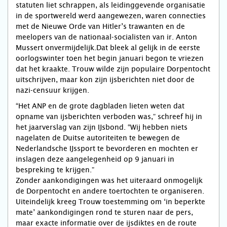
statuten liet schrappen, als leidinggevende organisatie
in de sportwereld werd aangewezen, waren connecties
met de Nieuwe Orde van Hitler’s trawanten en de
meelopers van de nationaal-socialisten van ir. Anton
Mussert onvermijdelijk.Dat bleek al gelijk in de eerste
oorlogswinter toen het begin januari begon te vriezen
dat het kraakte. Trouw wilde zijn populaire Dorpentocht
uitschrijven, maar kon zijn ijsberichten niet door de
nazi-censuur krijgen.
“Het ANP en de grote dagbladen lieten weten dat
opname van ijsberichten verboden was,” schreef hij in
het jaarverslag van zijn IJsbond. “Wij hebben niets
nagelaten de Duitse autoriteiten te bewegen de
Nederlandsche IJssport te bevorderen en mochten er
inslagen deze aangelegenheid op 9 januari in
bespreking te krijgen.”
Zonder aankondigingen was het uiteraard onmogelijk
de Dorpentocht en andere toertochten te organiseren.
Uiteindelijk kreeg Trouw toestemming om ‘in beperkte
mate’ aankondigingen rond te sturen naar de pers,
maar exacte informatie over de ijsdiktes en de route