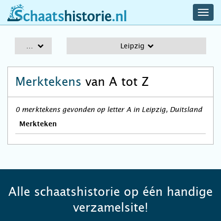
navig
schaatshistorie.nl
men
A-Z
Leipzig
Merktekens
van A tot Z
0 merktekens gevonden op letter A in Leipzig, Duitsland
Merkteken
Alle schaatshistorie op één handige
verzamelsite!