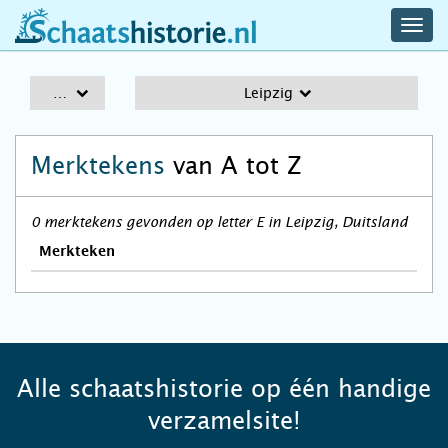
navig
schaatshistorie.nl
men
A-Z
Leipzig
Merktekens
van A tot Z
0 merktekens gevonden op letter E in Leipzig, Duitsland
Merkteken
Alle schaatshistorie op één handige
verzamelsite!