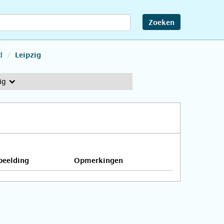
Zoeken
d
Leipzig
ig
beelding
Opmerkingen