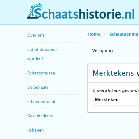
schaatshistorie.nl
Home
Schaatsenma
Over ons
Lid of donateur
Verfijning:
worden?
Merktekens
Schaatsmusea
De Schaats
0 merktekens gevonden
Merkteken
Elfstedentocht
Geschiedenis
IJsbanen