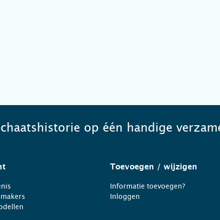
schaatshistorie op één handige verzame
ht
Toevoegen
/ wijzigen
nis
Informatie toevoegen?
nmakers
Inloggen
odellen