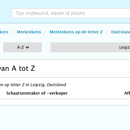
kers
Merktekens
Merktekens op de letter Z
Duitslan
A-Z
Leipz
van A tot Z
 op letter Z in Leipzig, Duitsland
Schaatsenmaker of -verkoper
Af