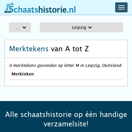
navig
schaatshistorie.nl
men
A-Z
Leipzig
Merktekens
van A tot Z
0 merktekens gevonden op letter M in Leipzig, Duitsland
Merkteken
Alle schaatshistorie op één handige
verzamelsite!