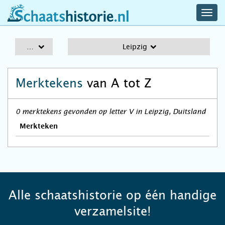
navig
schaatshistorie.nl
men
A-Z
Leipzig
Merktekens
van A tot Z
0 merktekens gevonden op letter V in Leipzig, Duitsland
Merkteken
Alle schaatshistorie op één handige
verzamelsite!