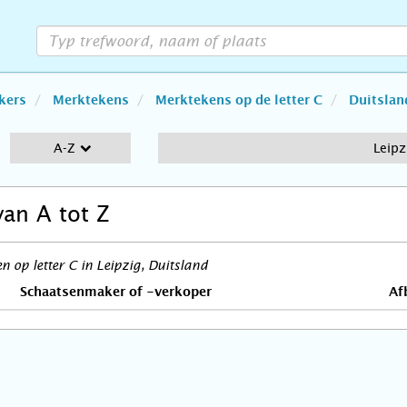
kers
Merktekens
Merktekens op de letter C
Duitslan
A-Z
Leipz
van A tot Z
 op letter C in Leipzig, Duitsland
Schaatsenmaker of -verkoper
Af