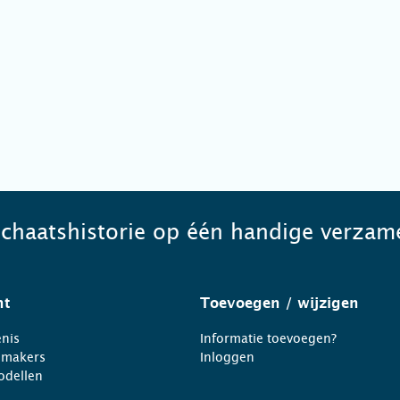
schaatshistorie op één handige verzame
ht
Toevoegen
/ wijzigen
nis
Informatie toevoegen?
nmakers
Inloggen
odellen