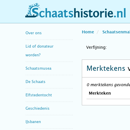
schaatshistorie.nl
Home
Schaatsenma
Over ons
Lid of donateur
Verfijning:
worden?
Merktekens
Schaatsmusea
De Schaats
0 merktekens gevonden
Merkteken
Elfstedentocht
Geschiedenis
IJsbanen