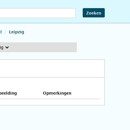
Zoeken
d
Leipzig
ig
beelding
Opmerkingen