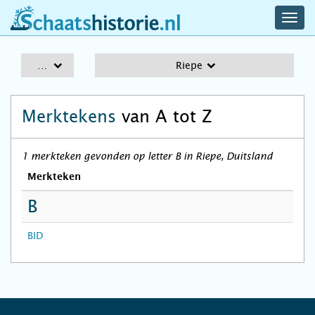
navig
schaatshistorie.nl
men
A-Z
Riepe
Merktekens
van A tot Z
1 merkteken gevonden op letter B in Riepe, Duitsland
Merkteken
B
BID