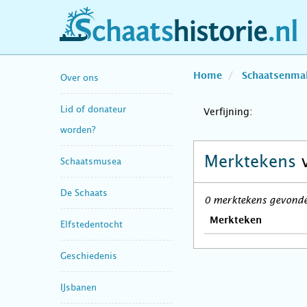
schaatshistorie.nl
Home
Schaatsenma
Over ons
Lid of donateur
Verfijning:
worden?
Merktekens
Schaatsmusea
De Schaats
0 merktekens gevonden
Merkteken
Elfstedentocht
Geschiedenis
IJsbanen