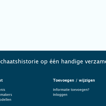
schaatshistorie op één handige verzame
ht
Toevoegen
/ wijzigen
nis
Informatie toevoegen?
nmakers
Inloggen
odellen