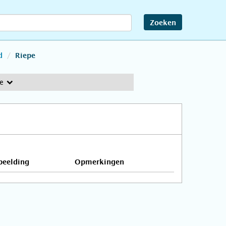
Zoeken
d
Riepe
e
beelding
Opmerkingen