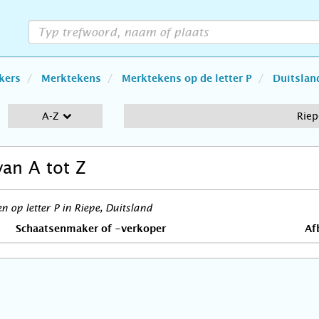
kers
Merktekens
Merktekens op de letter P
Duitslan
A-Z
Riep
van A tot Z
 op letter P in Riepe, Duitsland
Schaatsenmaker of -verkoper
Af