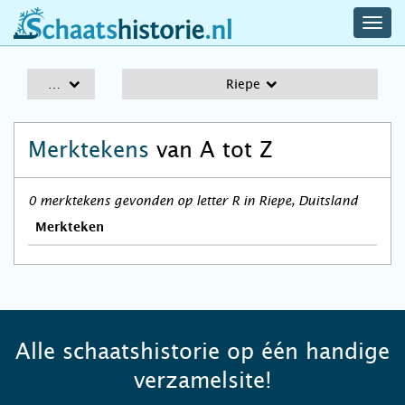
navig
schaatshistorie.nl
men
A-Z
Riepe
Merktekens
van A tot Z
0 merktekens gevonden op letter R in Riepe, Duitsland
Merkteken
Alle schaatshistorie op één handige
verzamelsite!