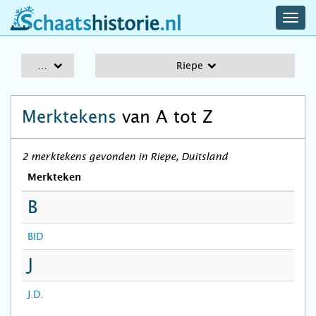
navig
schaatshistorie.nl
men
A-Z
Riepe
Merktekens
van A tot Z
2 merktekens gevonden in Riepe, Duitsland
Merkteken
B
BID
J
J.D.