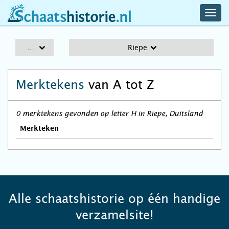
navig
schaatshistorie.nl
men
A-Z
Riepe
Merktekens
van A tot Z
0 merktekens gevonden op letter H in Riepe, Duitsland
Merkteken
Alle schaatshistorie op één handige
verzamelsite!