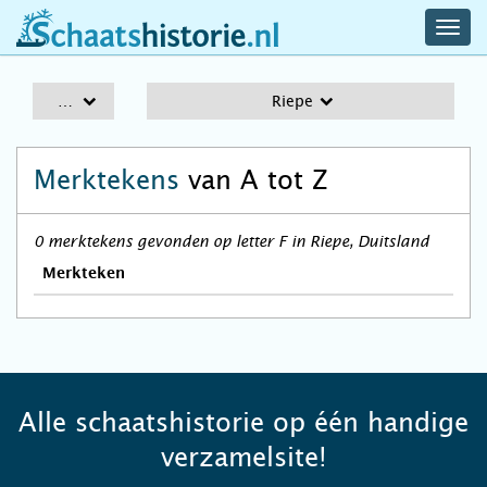
navig
schaatshistorie.nl
men
A-Z
Riepe
Merktekens
van A tot Z
0 merktekens gevonden op letter F in Riepe, Duitsland
Merkteken
Alle schaatshistorie op één handige
verzamelsite!