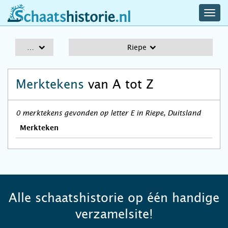
navig
schaatshistorie.nl
men
A-Z
Riepe
Merktekens
van A tot Z
0 merktekens gevonden op letter E in Riepe, Duitsland
Merkteken
Alle schaatshistorie op één handige
verzamelsite!