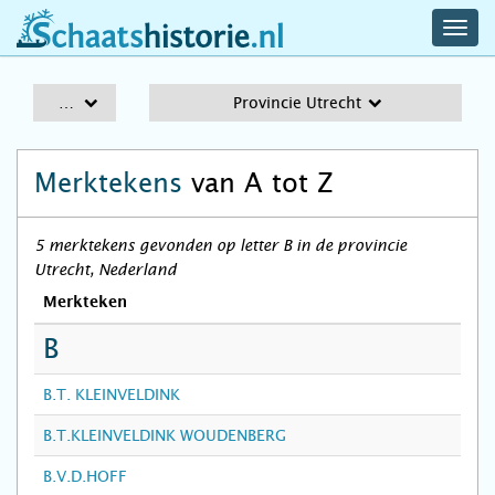
navig
schaatshistorie.nl
men
A-Z
Provincie Utrecht
Merktekens
van A tot Z
5 merktekens gevonden op letter B in de provincie
Utrecht, Nederland
Merkteken
B
B.T. KLEINVELDINK
B.T.KLEINVELDINK WOUDENBERG
B.V.D.HOFF