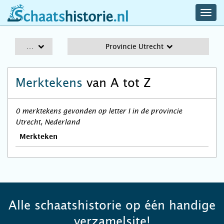
navig
schaatshistorie.nl
men
A-Z
Provincie Utrecht
Merktekens
van A tot Z
0 merktekens gevonden op letter I in de provincie
Utrecht, Nederland
Merkteken
Alle schaatshistorie op één handige
verzamelsite!