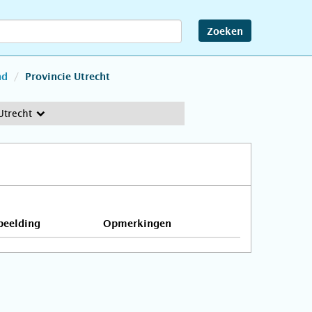
Zoeken
nd
Provincie Utrecht
Utrecht
beelding
Opmerkingen