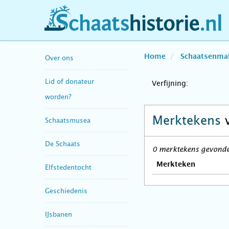
schaatshistorie.nl
Home
Schaatsenma
Over ons
Lid of donateur
Verfijning:
worden?
Merktekens
Schaatsmusea
De Schaats
0 merktekens gevonden
Merkteken
Elfstedentocht
Geschiedenis
IJsbanen