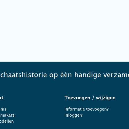
schaatshistorie op één handige verzame
ht
Toevoegen
/ wijzigen
nis
Informatie toevoegen?
nmakers
Inloggen
odellen