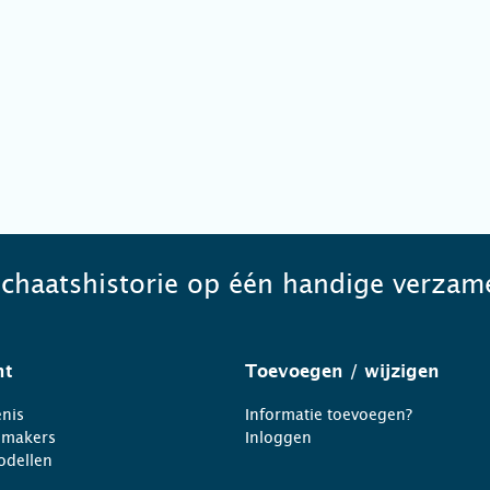
schaatshistorie op één handige verzame
ht
Toevoegen
/ wijzigen
nis
Informatie toevoegen?
nmakers
Inloggen
odellen