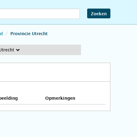
Zoeken
nd
Provincie Utrecht
Utrecht
beelding
Opmerkingen