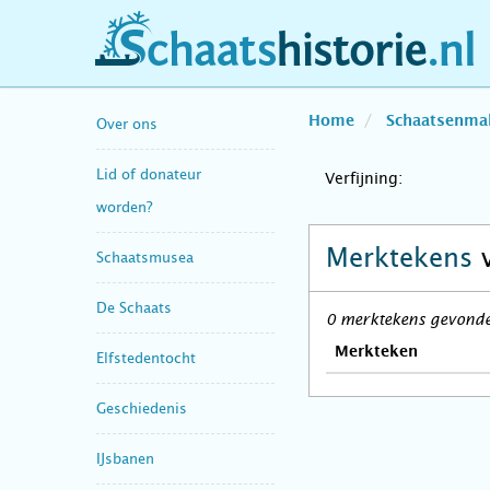
schaatshistorie.nl
Home
Schaatsenma
Over ons
Lid of donateur
Verfijning:
worden?
Merktekens
Schaatsmusea
De Schaats
0 merktekens gevonden
Merkteken
Elfstedentocht
Geschiedenis
IJsbanen