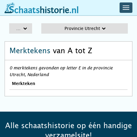
navig
schaatshistorie.nl
men
A-Z
Provincie Utrecht
Merktekens
van A tot Z
0 merktekens gevonden op letter E in de provincie
Utrecht, Nederland
Merkteken
Alle schaatshistorie op één handige
verzamelsite!