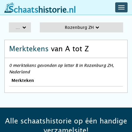
navig
schaatshistorie.nl
men
A-Z
Rozenburg ZH
Merktekens
van A tot Z
0 merktekens gevonden op letter B in Rozenburg ZH,
Nederland
Merkteken
Alle schaatshistorie op één handige
verzamelsite!