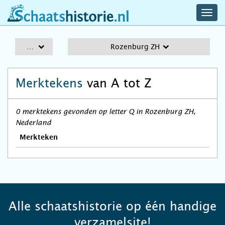
navig
schaatshistorie.nl
men
A-Z
Rozenburg ZH
Merktekens
van A tot Z
0 merktekens gevonden op letter Q in Rozenburg ZH,
Nederland
Merkteken
Alle schaatshistorie op één handige
verzamelsite!