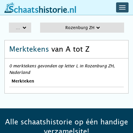
navig
schaatshistorie.nl
men
A-Z
Rozenburg ZH
Merktekens
van A tot Z
0 merktekens gevonden op letter L in Rozenburg ZH,
Nederland
Merkteken
Alle schaatshistorie op één handige
verzamelsite!