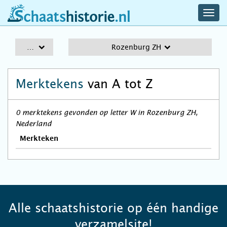
navig
schaatshistorie.nl
men
A-Z
Rozenburg ZH
Merktekens
van A tot Z
0 merktekens gevonden op letter W in Rozenburg ZH,
Nederland
Merkteken
Alle schaatshistorie op één handige
verzamelsite!